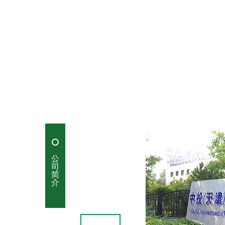
公
司
简
介