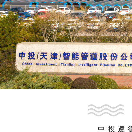
1
2
3
4
中投遵